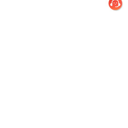
회사소개
개인정보취급방침
이용약관
환불규정
(주)건우애듀
|
서울시 노원구 초안산로 12 인덕대학교 연지스퀘어 지하2층 5호
|
Tel. 1644-4631
|
Fax. 0505-377-3380
|
대표이사 진종원
|
개인정보관리책임자 김병천 (정보기술부/팀장)
|